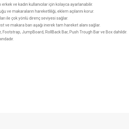
erkek ve kadın kullanıcılar için kolayca ayarlanabilir.
ğu ve makaraların hareketliliği, eklem açılarını korur.
rı ile çok yönlü direnç seviyesi sağlar.
t ve makara barı aşağı inerek tam hareket alanı sağlar.
r, Footstrap, JumpBoard, RollBack Bar, Push Trough Bar ve Box dahildir.
ındadır.