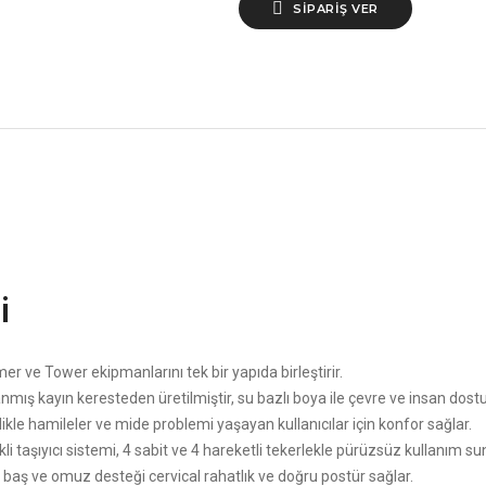
SIPARIŞ VER
i
r ve Tower ekipmanlarını tek bir yapıda birleştirir.
ş kayın keresteden üretilmiştir, su bazlı boya ile çevre ve insan dostu
likle hamileler ve mide problemi yaşayan kullanıcılar için konfor sağlar.
li taşıyıcı sistemi, 4 sabit ve 4 hareketli tekerlekle pürüzsüz kullanım su
baş ve omuz desteği cervical rahatlık ve doğru postür sağlar.