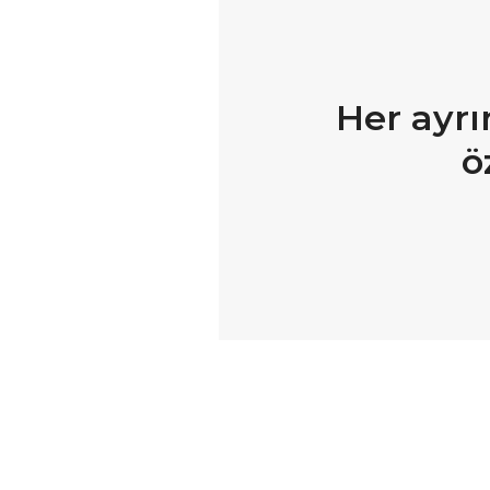
Her ayrı
ö